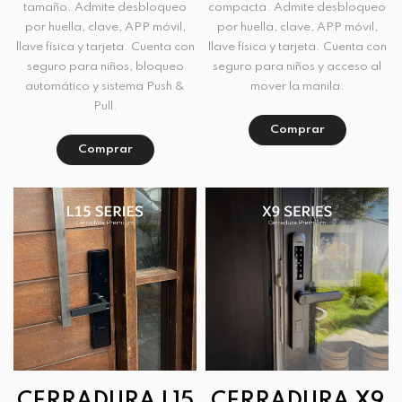
tamaño. Admite desbloqueo
compacta. Admite desbloqueo
por huella, clave, APP móvil,
por huella, clave, APP móvil,
llave física y tarjeta. Cuenta con
llave física y tarjeta. Cuenta con
seguro para niños, bloqueo
seguro para niños y acceso al
automático y sistema Push &
mover la manila.
Pull.
Comprar
Comprar
CERRADURA L15
CERRADURA X9