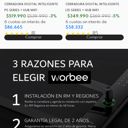
CERRADURA DIGITAL INTELIGENTE
CERRADURA DIGITAL INTELIGENTE
P5 SERIES + HUB WIFI
L15 SERIES + HUB WIFI
$519.990
$539.990
-3%
$349.990
$369.990
-5%
6 cuotas sin interés de
6 cuotas sin interés de
$86.665
$58.332
★
★
★
★
★
81
★
★
★
★
★
85
Comprar
Comprar