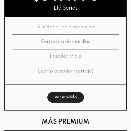
L15 Series
5 métodos de desbloqueo
Cerradura de manillas
Pasador triple
Cuarto pasador (cerrojo)
Ver modelo
MÁS PREMIUM