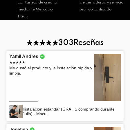
con tarjeta de crédito
de cerraduras y servicio
mediante Mercado
técnico calificado
Pago
303
Reseñas
Yamil Andres
Me gustó el producto y la instalación rápida y
limpia.
Instalación estándar (GRATIS comprando durante
Julio) - Macul
Josefina