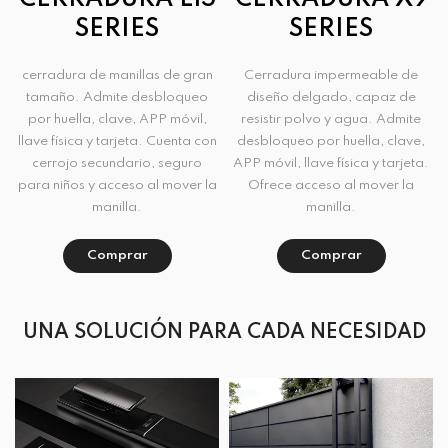
SERIES
SERIES
cerradura de manillas de gran
Cerradura impermeable de
tamaño. Admite desbloqueo
diseño delgado, capaz de
por huella, clave, APP móvil,
resistir polvo y agua. Admite
llave física y tarjeta. Cuenta con
desbloqueo por huella, clave,
cerrojo secundario, seguro
APP móvil, llave física y tarjeta.
para niños y acceso al mover la
Ofrece acceso al mover la
manilla.
manilla.
Comprar
Comprar
UNA SOLUCIÓN PARA CADA NECESIDAD